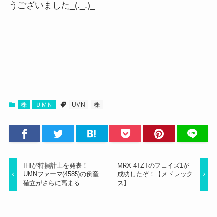
うございました_(._.)_
株
ＵＭＮ
UMN
株
IHIが特損計上を発表！
MRX-4TZTのフェイズ1が
UMNファーマ(4585)の倒産
成功したぞ！【メドレック
確立がさらに高まる
ス】