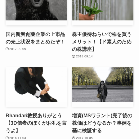
国内新興創薬企業の上市品
株主優待ねらいで株を買う
の売上状況をまとめたぞ！
メリット！【ド素人のため
の株講座】
2017.09.05
2018.09.14
Bhandari教授ありがとう
増資(MSワラント)完了後の
【3D信者のぼくがお礼を言
株価はどうなるか？事例を
うよ】
基に検証する
2016.11.03
2017.10.05