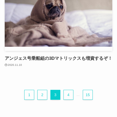
アンジェス号乗船組の3Dマトリックスも増資するぞ！
2020.11.10
1
2
3
4
...
15