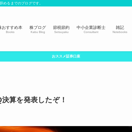
社を辞めるまでのブログです。
株おすすめ本
株ブログ
節税節約
中小企業診断士
雑記
Books
Kabu Blog
Setsuyaku
Consultant
Notebooks
おススメ証券口座
3Q決算を発表したぞ！