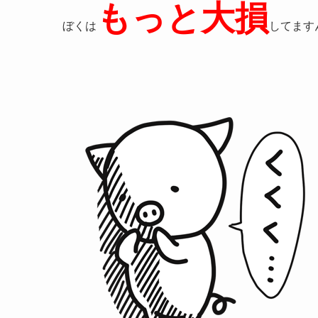
もっと大損
ぼくは
してます