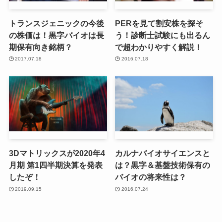
トランスジェニックの今後
PERを見て割安株を探そ
の株価は！黒字バイオは長
う！診断士試験にも出るん
期保有向き銘柄？
で超わかりやすく解説！
2017.07.18
2016.07.18
3Dマトリックスが2020年4
カルナバイオサイエンスと
月期 第1四半期決算を発表
は？黒字＆基盤技術保有の
したぞ！
バイオの将来性は？
2019.09.15
2016.07.24