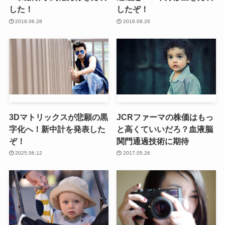
した！
したぞ！
2018.06.28
2019.09.26
3Dマトリックスが悲願の黒
JCRファーマの株価はもっ
字化へ！新中計を発表した
と高くていいだろ？血液脳
ぞ！
関門通過技術に期待
2025.06.12
2017.05.26