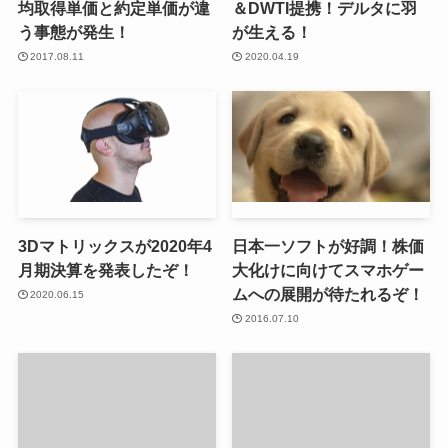
均取得単価と約定単価が違
＆DWTI提携！デルタに羽
う事態が発生！
が生える！
2017.08.11
2020.04.19
3Dマトリックスが2020年4
日本一ソフトが好調！株価
月期決算を発表したぞ！
大化けに向けてスマホゲー
ムへの展開が待たれるぞ！
2020.06.15
2016.07.10