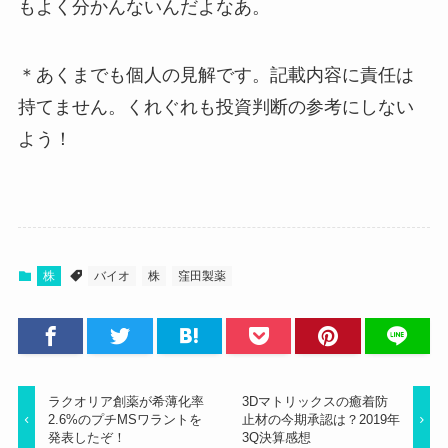
もよく分かんないんだよなあ。
＊あくまでも個人の見解です。記載内容に責任は
持てません。くれぐれも投資判断の参考にしない
よう！
株
バイオ
株
窪田製薬
ラクオリア創薬が希薄化率
3Dマトリックスの癒着防
2.6%のプチMSワラントを
止材の今期承認は？2019年
発表したぞ！
3Q決算感想