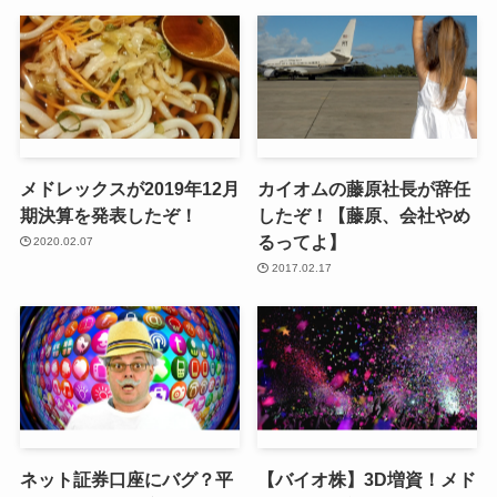
メドレックスが2019年12月
カイオムの藤原社長が辞任
期決算を発表したぞ！
したぞ！【藤原、会社やめ
るってよ】
2020.02.07
2017.02.17
ネット証券口座にバグ？平
【バイオ株】3D増資！メド