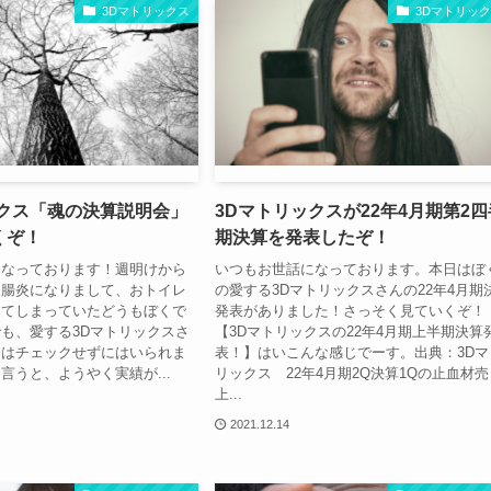
3Dマトリックス
3Dマトリッ
ックス「魂の決算説明会」
3Dマトリックスが22年4月期第2四
くぞ！
期決算を発表したぞ！
になっております！週明けから
いつもお世話になっております。本日はぼ
胃腸炎になりまして、おトイレ
の愛する3Dマトリックスさんの22年4月期
ってしまっていたどうもぼくで
発表がありました！さっそく見ていくぞ！
も、愛する3Dマトリックスさ
【3Dマトリックスの22年4月期上半期決算
会はチェックせずにはいられま
表！】はいこんな感じでーす。出典：3Dマ
言うと、ようやく実績が...
リックス 22年4月期2Q決算1Qの止血材売
上...
2021.12.14