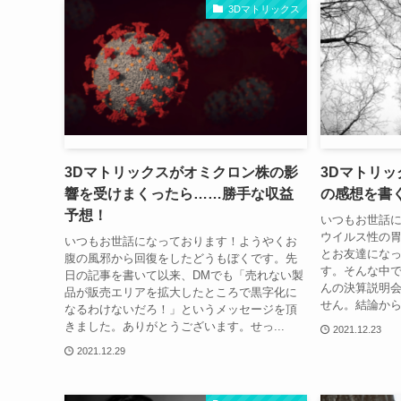
3Dマトリックス
3Dマトリックスがオミクロン株の影
3Dマトリ
響を受けまくったら……勝手な収益
の感想を書
予想！
いつもお世話
ウイルス性の
いつもお世話になっております！ようやくお
とお友達にな
腹の風邪から回復をしたどうもぼくです。先
す。そんな中で
日の記事を書いて以来、DMでも「売れない製
んの決算説明
品が販売エリアを拡大したところで黒字化に
せん。結論から
なるわけないだろ！」というメッセージを頂
きました。ありがとうございます。せっ...
2021.12.23
2021.12.29