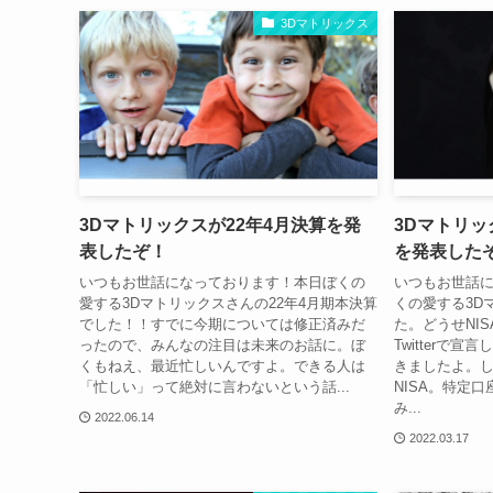
3Dマトリックス
3Dマトリックスが22年4月決算を発
3Dマトリッ
表したぞ！
を発表した
いつもお世話になっております！本日ぼくの
いつもお世話
愛する3Dマトリックスさんの22年4月期本決算
くの愛する3D
でした！！すでに今期については修正済みだ
た。どうせNI
ったので、みんなの注目は未来のお話に。ぼ
Twitterで
くもねえ、最近忙しいんですよ。できる人は
きましたよ。し
「忙しい」って絶対に言わないという話...
NISA。特定
み...
2022.06.14
2022.03.17