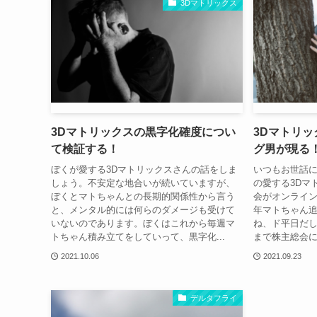
3Dマトリックス
3Dマトリックスの黒字化確度につい
3Dマトリ
て検証する！
グ男が現る
ぼくが愛する3Dマトリックスさんの話をしま
いつもお世話
しょう。不安定な地合いが続いていますが、
の愛する3Dマ
ぼくとマトちゃんとの長期的関係性から言う
会がオンライ
と、メンタル的には何らのダメージも受けて
年マトちゃん
いないのであります。ぼくはこれから毎週マ
ね、ド平日だ
トちゃん積み立てをしていって、黒字化...
まで株主総会に
2021.10.06
2021.09.23
デルタフライ