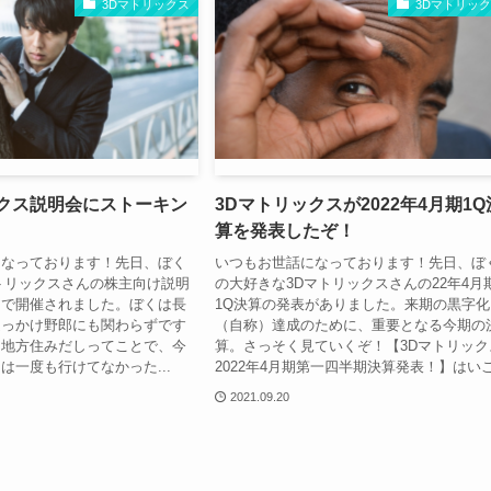
3Dマトリックス
3Dマトリッ
ックス説明会にストーキン
3Dマトリックスが2022年4月期1Q
！
算を発表したぞ！
になっております！先日、ぼく
いつもお世話になっております！先日、ぼ
トリックスさんの株主向け説明
の大好きな3Dマトリックスさんの22年4月
ンで開催されました。ぼくは長
1Q決算の発表がありました。来期の黒字化
追っかけ野郎にも関わらずです
（自称）達成のために、重要となる今期の
し地方住みだしってことで、今
算。さっそく見ていくぞ！【3Dマトリック
は一度も行けてなかった...
2022年4月期第一四半期決算発表！】はいこ.
2021.09.20