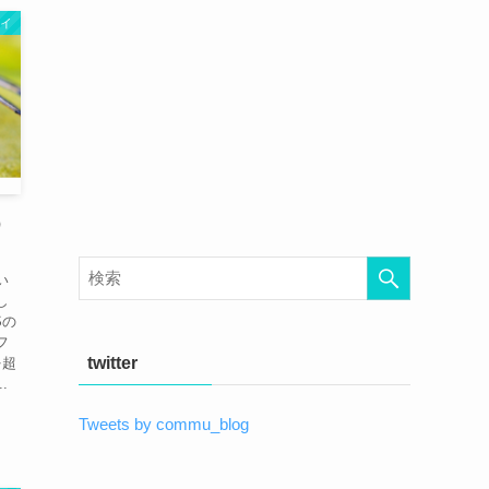
イ
）
い
し
Sの
フ
twitter
を超
.
Tweets by commu_blog