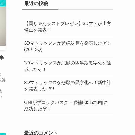
最近の投稿
クス
【岡ちゃんラストプレゼン】3Dマトが上方
修正を発表！
3Dマトリックスが超絶決算を発表したぞ！
(26年2Q)
半
3Dマトリックスが悲願の四半期黒字化を達
成したぞ！
く
決算
3Dマトリックスが悲願の黒字化へ！新中計
を発表したぞ！
発
ト
GNIがブロックバスター候補F351の3相に
成功したぞ！
最近のコメント