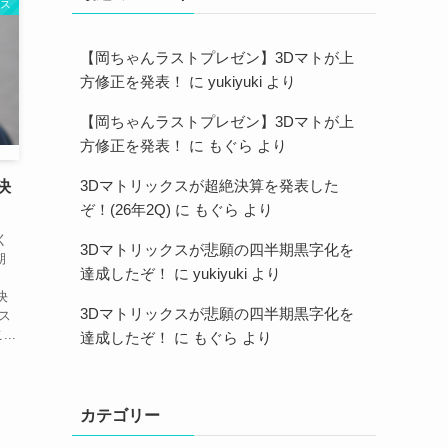
クス
【岡ちゃんラストプレゼン】3Dマトが上
方修正を発表！
に
yukiyuki
より
【岡ちゃんラストプレゼン】3Dマトが上
方修正を発表！
に
もぐら
より
3Dマトリックスが超絶決算を発表した
決
ぞ！(26年2Q)
に
もぐら
より
く
3Dマトリックスが悲願の四半期黒字化を
期
達成したぞ！
に
yukiyuki
より
決
3Dマトリックスが悲願の四半期黒字化を
ス
..
達成したぞ！
に
もぐら
より
カテゴリー