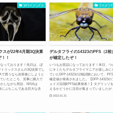
3Dマトリックス
デルタフラ
クスが22年4月期3Q決算
デルタフライの14323のPFS（2相
ぞ！！
が確定したぞ！
になっております！先日は、ぼ
いつもお世話になっております！本日、つ
マトリックスさんの3Q決算でし
にキミたちデルタフライマニアが楽しみに
SAで買うなら決算後にしようと
ていたDFP-14323の2相試験において、PF
宣言していたところ、見事に購入で
確定値が発表されました。【DFP-14323の
かしながら所詮、NISAは
ェイズ2試験PFS結果発表！】タグリッソ
口座にぶちこんである巨大な含
えるかどうかに注目が集まっていましたが..
2022.01.31