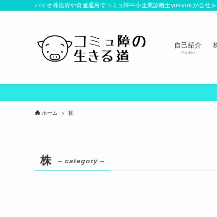
バイオ株投資や資産運用でコミュ障中小企業診断士yukiyukiが会
自己紹介
Profile
ホーム
株
株
– category –