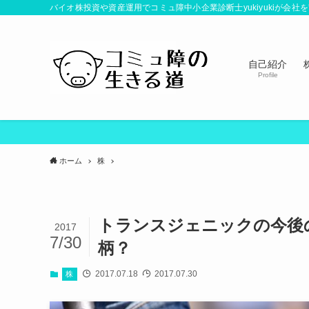
バイオ株投資や資産運用でコミュ障中小企業診断士yukiyukiが会
自己紹介
Profile
ホーム
株
トランスジェニックの今後
2017
7/30
柄？
2017.07.18
2017.07.30
株