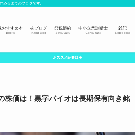
社を辞めるまでのブログです。
株おすすめ本
株ブログ
節税節約
中小企業診断士
雑記
Books
Kabu Blog
Setsuyaku
Consultant
Notebooks
おススメ証券口座
の株価は！黒字バイオは長期保有向き銘