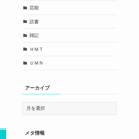
芸能
読書
雑記
ＨＭＴ
ＵＭＮ
アーカイブ
メタ情報