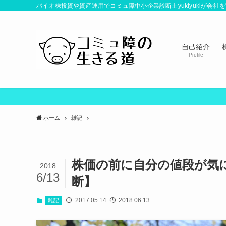
バイオ株投資や資産運用でコミュ障中小企業診断士yukiyukiが会
自己紹介
Profile
ホーム
雑記
株価の前に自分の値段が気
2018
6/13
断】
2017.05.14
2018.06.13
雑記