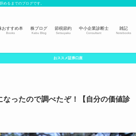
社を辞めるまでのブログです。
株おすすめ本
株ブログ
節税節約
中小企業診断士
雑記
Books
Kabu Blog
Setsuyaku
Consultant
Notebooks
おススメ証券口座
になったので調べたぞ！【自分の価値診