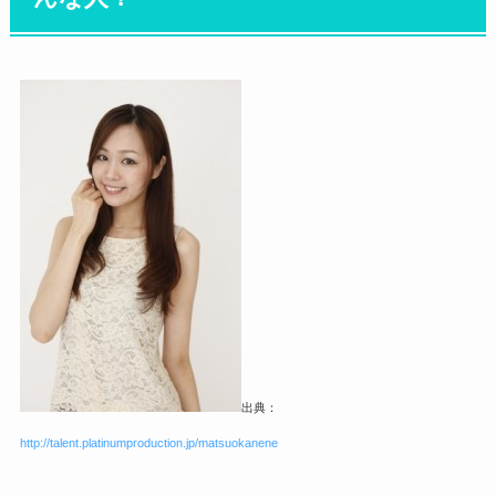
出典：
http://talent.platinumproduction.jp/matsuokanene