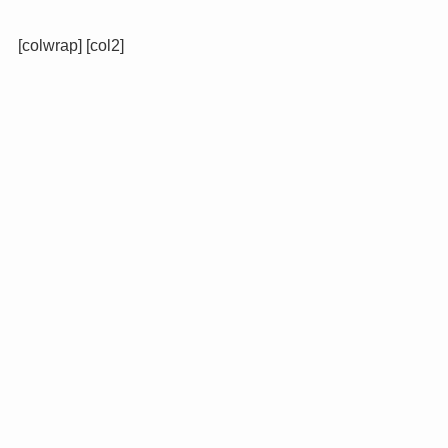
[colwrap] [col2]