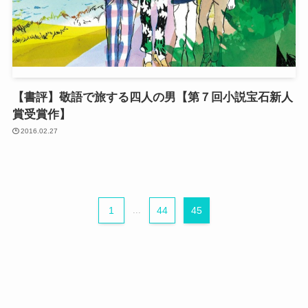
【書評】敬語で旅する四人の男【第７回小説宝石新人
賞受賞作】
2016.02.27
1
...
44
45