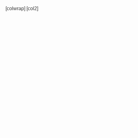
[colwrap] [col2]