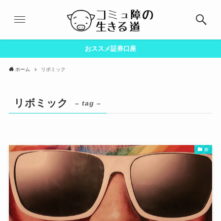
おススメ証券口座
ホーム
リボミック
リボミック
– tag –
株