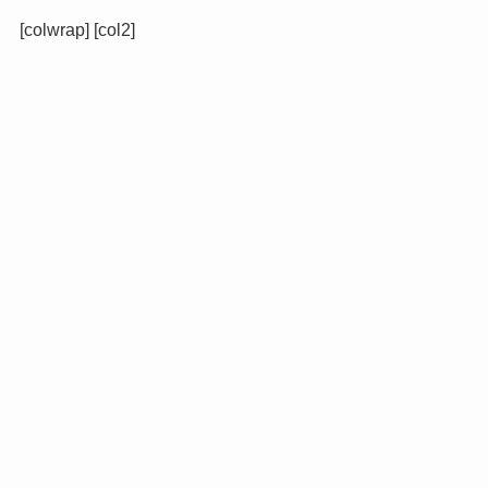
[colwrap] [col2]